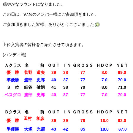
穏やかなラウンドになりました。
この日は、97名のメンバー様にご参加頂きました。
ご参加頂きました皆様、ありがとうございました
上位入賞者の皆様をご紹介させて頂きます。
(ハンディ戦)
Ａクラス
名 前
ＯＵＴ
ＩＮ
ＧＲＯＳＳ
ＨＤＣＰ
ＮＥＴ
優 勝
菅野 道夫
39
38
77
8.0
69.0
準優勝
渡部 史郎
40
37
77
7.0
70.0
３ 位
細谷 健朗
41
38
79
8.0
71.0
ベスグロ
渡部 史郎
40
37
77
7.0
70.0
Ｂクラス
名 前
ＯＵＴ
ＩＮ
ＧＲＯＳＳ
ＨＤＣＰ
ＮＥＴ
田村 孝彦
優 勝
39
39
78
16.0
62.0
準優勝
大塚 光顕
43
42
85
18.0
67.0