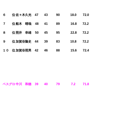
名 前
ＯＵＴ
ＩＮ
ＧＲＯＳＳ
ＨＤＣＰ
ＮＥＴ
６ 位
佐々木久光
47
43
90
18.0
72.0
７ 位
船木 晴哉
48
41
89
16.8
72.2
８ 位
照井 幸雄
50
45
95
22.8
72.2
９ 位
加賀谷隆史
44
39
83
10.8
72.2
１０ 位
加賀谷照男
42
46
88
15.6
72.4
名 前
ＯＵＴ
ＩＮ
ＧＲＯＳＳ
ＨＤＣＰ
ＮＥＴ
ベスグロ
中川 和徳
39
40
79
7.2
71.8
７ 位
船木 晴哉
48
41
89
16.8
72.2
８ 位
照井 幸雄
50
45
95
22.8
72.2
９ 位
加賀谷隆史
44
39
83
10.8
72.2