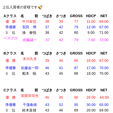
上位入賞者の皆様です
Aクラス
名 前
つばき
さつき
GROSS
HDCP
NET
優 勝
中川友也
38
39
77
11.00
66.00
準優勝
安田 博
37
42
79
12.00
67.00
３ 位
湊 春悦
38
42
80
9.00
71.00
ベスグロ
佐藤誠一
37
42
79
7.00
72.00
Bクラス
名 前
つばき
さつき
GROSS
HDCP
NET
木川久夫
優 勝
39
46
85
18.00
67.00
準優勝
佐藤金一郎
46
41
87
17.00
70.00
３ 位
船木 暁
43
45
88
18.00
70.00
Cクラス
名 前
つばき
さつき
GROSS
HDCP
NET
加賀谷宗光
優 勝
45
45
90
26.00
64.00
準優勝
千蒲春雄
43
52
95
30.00
65.00
３ 位
鈴木富雄
43
46
89
20.00
69.00