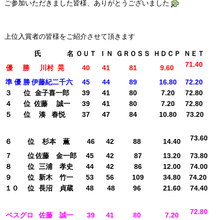
ご参加いただきました皆様、ありがとうございました
上位入賞者の皆様をご紹介させて頂きます
氏 名
ＯＵＴ
ＩＮ
ＧＲＯＳＳ
ＨＤＣＰ
ＮＥＴ
71.40
優 勝
川村 晃
40
41
81
9.60
準 優 勝
伊藤紀二千六
45
44
89
16.80
72.20
３ 位
金子喜一郎
39
41
80
7.20
72.80
４ 位
佐藤 誠一
39
41
80
7.20
72.80
５ 位
湊 春悦
37
47
84
10.80
73.20
氏 名
ＯＵＴ
ＩＮ
ＧＲＯＳＳ
ＨＤＣＰ
ＮＥＴ
73.60
６ 位
杉本 薫
46
42
88
14.40
７ 位
佐藤 金一郎
45
42
87
13.20
73.80
８ 位
三浦 孝史
44
42
86
12.00
74.00
９ 位
新木 竹一
53
56
109
34.80
74.20
１０ 位
長沼 貞蔵
48
48
96
21.60
74.40
氏 名
ＯＵＴ
ＩＮ
ＧＲＯＳＳ
ＨＤＣＰ
ＮＥＴ
72.80
ベスグロ
佐藤 誠一
39
41
80
7.20