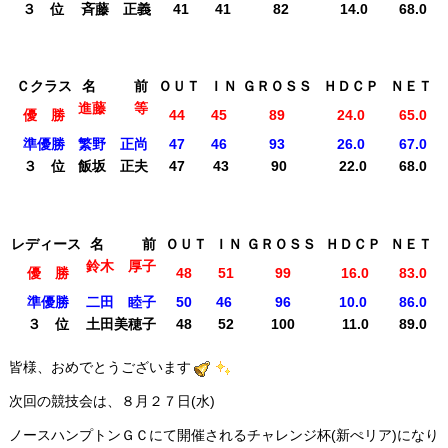
３ 位
斉藤 正義
41
41
82
14.0
68.0
Ｃクラス
名 前
ＯＵＴ
ＩＮ
ＧＲＯＳＳ
ＨＤＣＰ
ＮＥＴ
進藤 等
優 勝
44
45
89
24.0
65.0
準優勝
繁野 正尚
47
46
93
26.0
67.0
３ 位
飯坂 正夫
47
43
90
22.0
68.0
レディース
名 前
ＯＵＴ
ＩＮ
ＧＲＯＳＳ
ＨＤＣＰ
ＮＥＴ
鈴木 厚子
優 勝
48
51
99
16.0
83.0
準優勝
二田 睦子
50
46
96
10.0
86.0
３ 位
土田美穂子
48
52
100
11.0
89.0
皆様、おめでとうございます
次回の競技会は、８月２７日(水)
ノースハンプトンＧＣにて開催されるチャレンジ杯(新ぺリア)になり