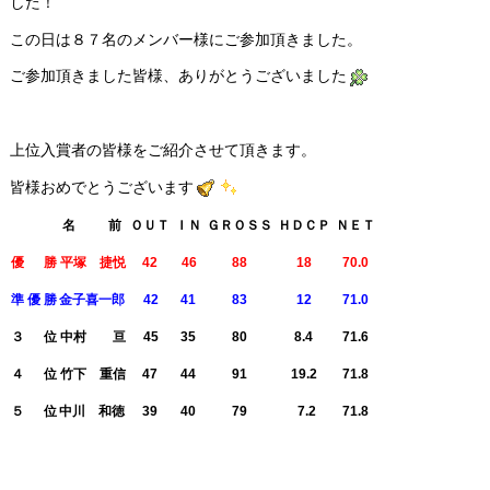
した！
この日は８７名のメンバー様にご参加頂きました。
ご参加頂きました皆様、ありがとうございました
上位入賞者の皆様をご紹介させて頂きます。
皆様おめでとうございます
名 前
ＯＵＴ
ＩＮ
ＧＲＯＳＳ
ＨＤＣＰ
ＮＥＴ
優 勝
平塚 捷悦
42
46
88
18
70.0
準 優 勝
金子喜一郎
42
41
83
12
71.0
３ 位
中村 亘
45
35
80
8.4
71.6
４ 位
竹下 重信
47
44
91
19.2
71.8
５ 位
中川 和徳
39
40
79
7.2
71.8