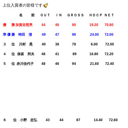
上位入賞者の皆様です
名 前
ＯＵＴ
ＩＮ
ＧＲＯＳＳ
ＨＤＣＰ
ＮＥＴ
優 勝
加賀谷照男
44
46
90
19.20
70.80
準 優 勝
時田 清
49
47
96
24.00
72.00
３ 位
川村 晃
40
38
78
6.00
72.00
４ 位
保坂 邦夫
48
41
89
16.80
72.20
５ 位
赤川佳代子
48
46
94
21.60
72.40
名 前
ＯＵＴ
ＩＮ
Ｇ ＲＯＳＳ
Ｈ ＤＣＰ
ＮＥＴ
６ 位
小野 忠弘
43
44
87
14.40
72.60