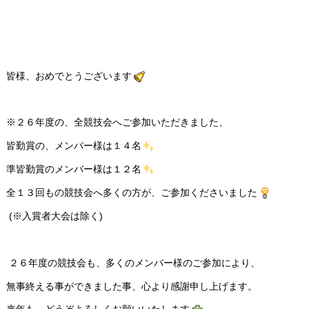
７ 位
佐藤 金一郎
45
42
87
13.20
73.80
８ 位
三浦 孝史
44
42
86
12.00
74.00
９ 位
新木 竹一
53
56
109
34.80
74.20
１０ 位
長沼 貞蔵
48
48
96
21.60
74.40
皆様、おめでとうございます
※２６年度の、全競技会へご参加いただきました、
皆勤賞の、メンバー様は１４名
準皆勤賞のメンバー様は１２名
全１３回もの競技会へ多くの方が、ご参加くださいました
(※入賞者大会は除く)
２６年度の競技会も、多くのメンバー様のご参加により、
無事終える事ができました事、心より感謝申し上げます。