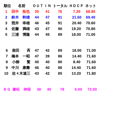
順位
名前
ＯＵＴ
ＩＮ
トータル
ＨＤＣＰ
ネット
1
田中 拓也
35
41
76
7.20
68.80
2
鈴木 幹雄
44
47
91
21.60
69.40
3
照井 幸雄
46
45
91
20.40
70.60
4
佐藤 満雄
43
47
90
19.20
70.80
5
三浦 博隆
44
45
89
18.00
71.00
順位
名前
ＯＵＴ
ＩＮ
トータル
ＨＤＣＰ
ネット
6
柴田 斉
47
42
89
18.00
71.00
7
橋本 一昭
47
39
86
14.40
71.60
8
小柳 繁
40
40
80
8.40
71.60
9
中川 康壽
46
40
86
14.40
71.60
10
佐々木連三
43
42
85
13.20
71.80
順位
名前
ＯＵＴ
ＩＮ
トータル
ＨＤＣＰ
ネット
ＢＧ
兼松 伸栄
38
40
78
6.00
72.00
2
鈴木 幹雄
44
47
91
21.60
69.40
3
照井 幸雄
46
45
91
20.40
70.60
4
佐藤 満雄
43
47
90
19.20
70.80
5
三浦 博隆
44
45
89
18.00
71.00