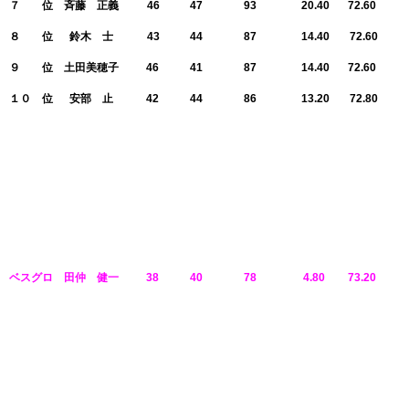
７ 位
斉藤 正義
46
47
93
20.40
72.60
８ 位
鈴木 士
43
44
87
14.40
72.60
９ 位
土田美穂子
46
41
87
14.40
72.60
１０ 位
安部 止
42
44
86
13.20
72.80
名 前
ＯＵＴ
ＩＮ
Ｇ ＲＯＳＳ
Ｈ ＤＣＰ
ＮＥＴ
ベスグロ
田仲 健一
38
40
78
4.80
73.20
７ 位
斉藤 正義
46
47
93
20.40
72.60
８ 位
鈴木 士
43
44
87
14.40
72.60
９ 位
土田美穂子
46
41
87
14.40
72.60
１０ 位
安部 止
42
44
86
13.20
72.80