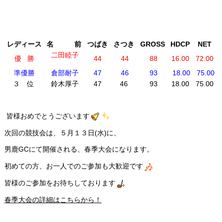
レディース
名 前
つばき
さつき
GROSS
HDCP
NET
二田睦子
優 勝
44
44
88
16.00
72.00
準優勝
倉部耐子
47
46
93
18.00
75.00
３ 位
鈴木厚子
47
46
93
18.00
75.00
皆様おめでとうございます
次回の競技会は、５月１３日(水)に、
男鹿GCにて開催される、春季大会になります。
初めての方、お一人でのご参加も大歓迎です
皆様のご参加をお待ちしております
春季大会の詳細はこちらから！