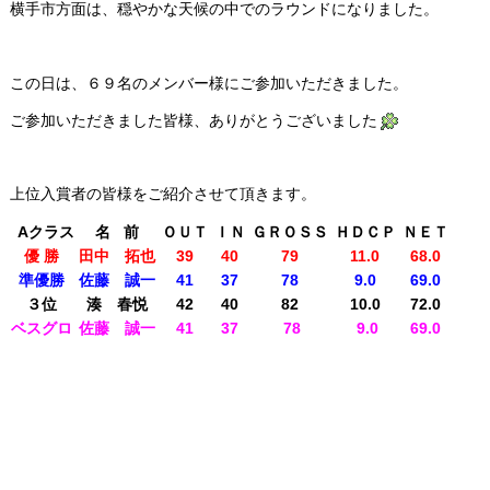
横手市方面は、穏やかな天候の中でのラウンドになりました。
この日は、６９名のメンバー様にご参加いただきました。
ご参加いただきました皆様、ありがとうございました
上位入賞者の皆様をご紹介させて頂きます。
Aクラス
名 前
ＯＵＴ
ＩＮ
ＧＲＯＳＳ
ＨＤＣＰ
ＮＥＴ
優 勝
田中 拓也
39
40
79
11.0
68.0
準優勝
佐藤 誠一
41
37
78
9.0
69.0
３位
湊 春悦
42
40
82
10.0
72.0
ベスグロ
佐藤 誠一
41
37
78
9.0
69.0