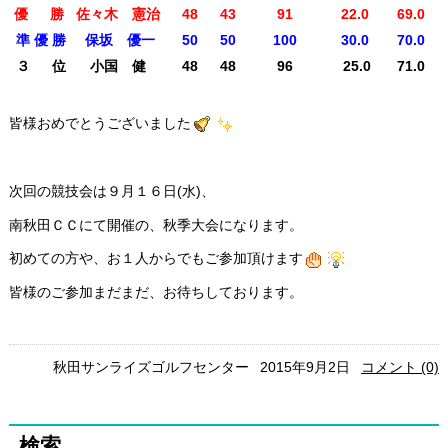
優 勝
佐々木 憲治
48
43
91
22.0
69.0
準 優 勝
保坂 優一
50
50
100
30.0
70.0
３ 位
小国 健
48
48
96
25.0
71.0
皆様おめでとうございました
次回の競技会は９月１６日(水)、
南秋田ＣＣにて開催の、秋季大会になります。
初めての方や、お１人からでもご参加頂けます
皆様のご参加まだまだ、お待ちしております。
秋田サンライズゴルフセンター
2015年9月2日
コメント (0)
検索