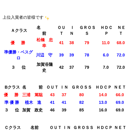
上位入賞者の皆様です
名
ＯＵ
Ｉ
ＧＲＯＳ
ＨＤＣ
ＮＥ
Ａクラス
前
Ｔ
Ｎ
Ｓ
Ｐ
Ｔ
松橋 忠
優 勝
41
38
79
11.0
68.0
幸
準優勝・ベスグ
川辺 守
39
39
78
6.0
72.0
ロ
加賀谷隆
３ 位
42
37
79
7.0
72.0
史
Bクラス
名 前
ＯＵＴ
ＩＮ
ＧＲＯＳＳ
ＨＤＣＰ
ＮＥＴ
優 勝
三浦 篤聡
43
37
80
14.0
66.0
準 優 勝
植木 進
41
41
82
13.0
69.0
３ 位
加賀 政史
46
39
85
16.0
69.0
Ｃクラス
名前
ＯＵＴ
ＩＮ
ＧＲＯＳＳ
ＨＤＣＰ
ＮＥＴ