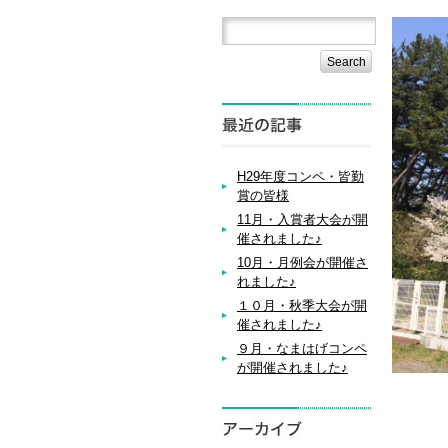
H29年度コンペ・皆勤
賞の皆様
11月・入賞者大会が開
催されました♪
10月・月例会が開催さ
れました♪
１０月・秋季大会が開
催されました♪
９月・なまはげコンペ
が開催されました♪