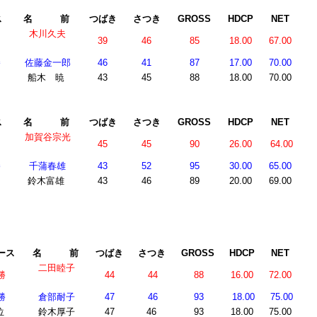
ス
名 前
つばき
さつき
GROSS
HDCP
NET
木川久夫
39
46
85
18.00
67.00
勝
佐藤金一郎
46
41
87
17.00
70.00
位
船木 暁
43
45
88
18.00
70.00
ス
名 前
つばき
さつき
GROSS
HDCP
NET
加賀谷宗光
45
45
90
26.00
64.00
勝
千蒲春雄
43
52
95
30.00
65.00
位
鈴木富雄
43
46
89
20.00
69.00
ース
名 前
つばき
さつき
GROSS
HDCP
NET
二田睦子
勝
44
44
88
16.00
72.00
勝
倉部耐子
47
46
93
18.00
75.00
位
鈴木厚子
47
46
93
18.00
75.00