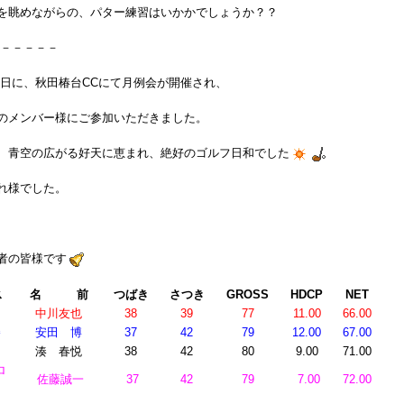
を眺めながらの、パター練習はいかかでしょうか？？
－－－－－
日に、秋田椿台CCにて月例会が開催され、
のメンバー様にご参加いただきました。
、青空の広がる好天に恵まれ、絶好のゴルフ日和でした
れ様でした。
者の皆様です
ス
名 前
つばき
さつき
GROSS
HDCP
NET
中川友也
38
39
77
11.00
66.00
勝
安田 博
37
42
79
12.00
67.00
位
湊 春悦
38
42
80
9.00
71.00
ロ
佐藤誠一
37
42
79
7.00
72.00