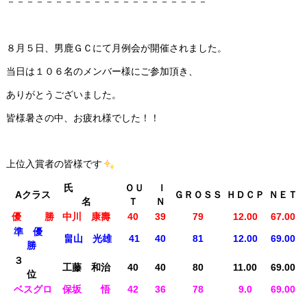
－－－－－－－－－－－－－－－－－－－－－
８月５日、男鹿ＧＣにて月例会が開催されました。
当日は１０６名のメンバー様にご参加頂き、
ありがとうございました。
皆様暑さの中、お疲れ様でした！！
上位入賞者の皆様です
氏
ＯＵ
Ｉ
Aクラス
ＧＲＯＳＳ
ＨＤＣＰ
ＮＥＴ
名
Ｔ
Ｎ
優 勝
中川 康壽
40
39
79
12.00
67.00
準 優
畠山 光雄
41
40
81
12.00
69.00
勝
３
工藤 和治
40
40
80
11.00
69.00
位
ベスグロ
保坂 悟
42
36
78
9.0
69.00