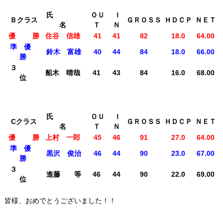
氏
ＯＵ
Ｉ
Ｂクラス
ＧＲＯＳＳ
ＨＤＣＰ
ＮＥＴ
名
Ｔ
Ｎ
優 勝
住谷 信雄
41
41
82
18.0
64.00
準 優
鈴木 富雄
40
44
84
18.0
66.00
勝
３
船木 晴哉
41
43
84
16.0
68.00
位
氏
ＯＵ
Ｉ
Cクラス
ＧＲＯＳＳ
ＨＤＣＰ
ＮＥＴ
名
Ｔ
Ｎ
優 勝
上村 一郎
45
46
91
27.0
64.00
準 優
黒沢 俊治
46
44
90
23.0
67.00
勝
３
進藤 等
46
44
90
22.0
69.00
位
皆様、おめでとうございました！！