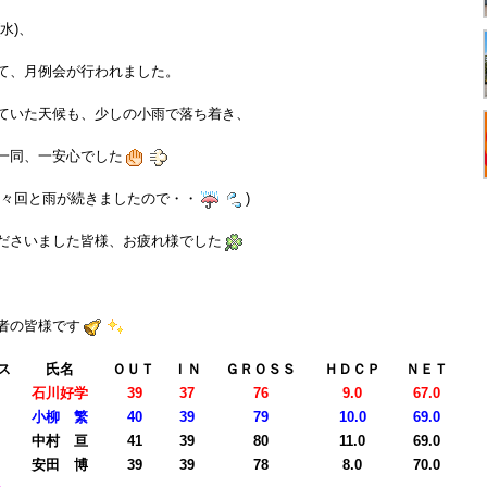
水)、
て、月例会が行われました。
ていた天候も、少しの小雨で落ち着き、
一同、一安心でした
前々回と雨が続きましたので・・
)
ださいました皆様、お疲れ様でした
者の皆様です
ス
氏名
ＯＵＴ
ＩＮ
ＧＲＯＳＳ
ＨＤＣＰ
ＮＥＴ
勝
石川好学
39
37
76
9.0
67.0
勝
小柳 繁
40
39
79
10.0
69.0
位
中村 亘
41
39
80
11.0
69.0
位
安田 博
39
39
78
8.0
70.0