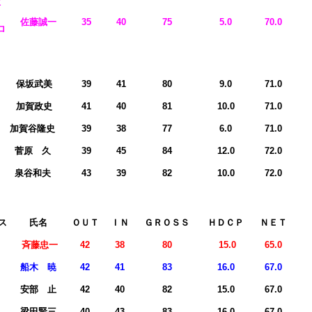
位
佐藤誠一
35
40
75
5.0
70.0
ロ
氏名
ＯＵＴ
ＩＮ
ＧＲＯＳＳ
ＨＤＣＰ
ＮＥＴ
保坂武美
39
41
80
9.0
71.0
加賀政史
41
40
81
10.0
71.0
加賀谷隆史
39
38
77
6.0
71.0
菅原 久
39
45
84
12.0
72.0
泉谷和夫
43
39
82
10.0
72.0
ス
氏名
ＯＵＴ
ＩＮ
ＧＲＯＳＳ
ＨＤＣＰ
ＮＥＴ
勝
斉藤忠一
42
38
80
15.0
65.0
勝
船木 暁
42
41
83
16.0
67.0
位
安部 止
42
40
82
15.0
67.0
位
梁田賢三
40
43
83
16.0
67.0