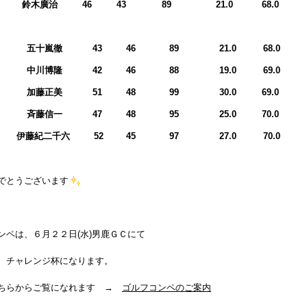
鈴木廣治
46
43
89
21.0
68.0
ス
氏名
ＯＵＴ
ＩＮ
ＧＲＯＳＳ
ＨＤＣＰ
ＮＥＴ
位
五十嵐徹
43
46
89
21.0
68.0
位
中川博隆
42
46
88
19.0
69.0
位
加藤正美
51
48
99
30.0
69.0
位
斉藤信一
47
48
95
25.0
70.0
位
伊藤紀二千六
52
45
97
27.0
70.0
でとうございます
ンペは、６月２２日(水)男鹿ＧＣにて
、チャレンジ杯になります。
ちらからご覧になれます →
ゴルフコンペのご案内