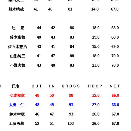
位
船木晴哉
41
40
81
14.0
67.0
ス
ＯＵＴ
ＩＮ
ＧＲＯＳＳ
ＨＤＣＰ
ＮＥＴ
位
辻 宏
44
42
86
18.0
68.0
位
鈴木富雄
40
43
83
15.0
68.0
位
佐々木憲治
43
41
84
15.0
69.0
位
山形純三
41
47
88
18.0
70.0
位
小野忠雄
43
40
83
13.0
70.0
ス
氏名
ＯＵＴ
ＩＮ
ＧＲＯＳＳ
ＨＤＣＰ
ＮＥＴ
安達和章
48
50
98
32.0
66.0
太田 仁
48
45
93
27.0
66.0
鈴木幸蔵
46
47
93
26.0
67.0
工藤勇蔵
52
51
103
36.0
67.0