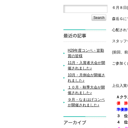
６月８日(
森岳Ｇに
心配され
スタッフ
H29年度コンペ・皆勤
(前回、
賞の皆様
11月・入賞者大会が開
ご参加く
催されました♪
10月・月例会が開催さ
れました♪
上位入賞
１０月・秋季大会が開
催されました♪
Ａクラ
９月・なまはげコンペ
優 
が開催されました♪
準優
３ 
４ 