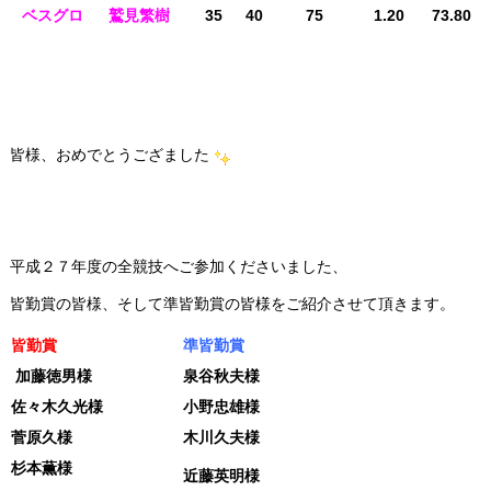
ベスグロ
鷲見繁樹
35
40
75
1.20
73.80
皆様、おめでとうござました
平成２７年度の全競技へご参加くださいました、
皆勤賞の皆様、そして準皆勤賞の皆様をご紹介させて頂きます。
皆勤賞
準皆勤賞
加藤徳男様
泉谷秋夫様
佐々木久光様
小野忠雄様
菅原久様
木川久夫様
杉本薫様
近藤英明様