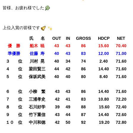
皆様、お疲れ様でした
上位入賞の皆様です
氏 名
OUT
IN
GROSS
HDCP
NET
優 勝
船木 暁
43
43
86
15.60
70.40
準優勝
佐藤 寿
40
43
83
12.00
71.00
３ 位
川村 晃
40
34
74
2.40
71.60
４ 位
梁田賢三
44
42
86
14.40
71.60
５ 位
保坂武美
40
40
80
8.40
71.60
氏 名
OUT
IN
GROSS
HDCP
NET
６ 位
小柳 繁
43
43
86
14.40
71.60
７ 位
三浦孝史
42
41
83
10.80
72.20
８ 位
石川好学
39
49
88
15.60
72.40
９ 位
竹下重信
43
44
87
14.40
72.60
１０ 位
中川和徳
42
50
92
19.20
72.80
OUT
IN
GROSS
HDCP
NET