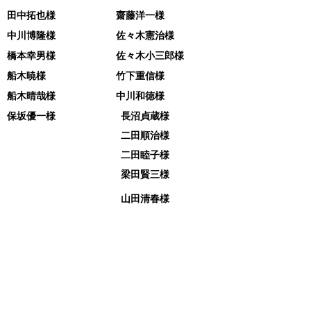
田中拓也様
齋藤洋一様
中川博隆様
佐々木憲治様
橋本幸男様
佐々木小三郎様
船木暁様
竹下重信様
船木晴哉様
中川和徳様
保坂優一様
長沼貞蔵様
二田順治様
二田睦子様
梁田賢三様
山田清春様