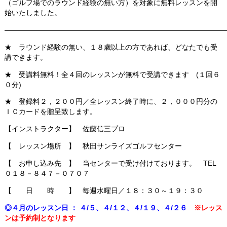
（ゴルフ場でのラウンド経験の無い方）を対象に無料レッスンを開
始いたしました。
———————————————————————————————
★ ラウンド経験の無い、１８歳以上の方であれば、どなたでも受
講できます。
★ 受講料無料！全４回のレッスンが無料で受講できます (１回６
０分)
★ 登録料２，２００円／全レッスン終了時に、２，０００円分の
ＩＣカードを贈呈致します。
【インストラクター】 佐藤信三プロ
【 レッスン場所 】 秋田サンライズゴルフセンター
【 お申し込み先 】 当センターで受け付けております。 TEL
０１８－８４７－０７０７
【 日 時 】 毎週水曜日／１８：３０～１９：３０
◎４月のレッスン日 ：
４/５、４/１２、４/１９、４/２６
※レッス
ンは予約制となります